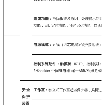
附属功能：
故障报警及原因、处理提示功能
功能，日历定时功能，预约启动功能，自诊断
电源线缆：
五线（四芯电缆
保护接地线）电
+
控制系统配件：触摸屏
、
控制模块
-
LIKCTR
-
中间继电器
瑞士
欧姆龙
B/
Shneider 
-
ABB/
/
Shn
安全
工作室：
独立式工作室超温保护器，风机过
保护
装置