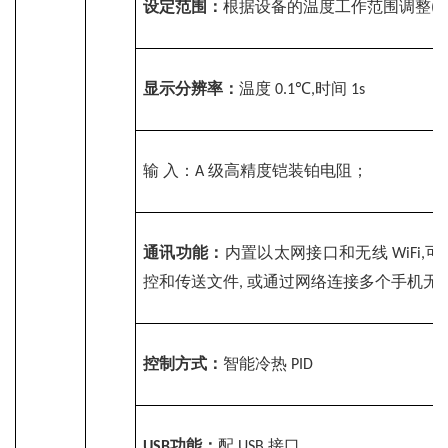
设定范围：
根据设备的温度工作范围调整
(
显示分辨率：
温度
℃
时间 
0.1
,
1s
输
入
：
级高精度铠装铂电阻；
A 
通讯功能：
内置以太网接口和无线
可
WiFi,
控和传送文件
或通过网络连接多个手机无
, 
控制方式：
智能冷热
PID
功能：
配
接口
USB
USB 