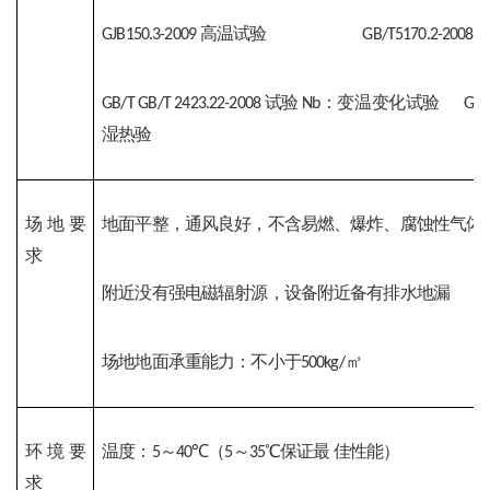
高温试验
GJB150.3-2009
GB/T5170.2-2008 
试验
：变温变化试验
GB/T GB/T 2423.22-2008 
Nb
GB/
湿热验
场地要
地面平整，通风良好，不含易燃、爆炸、腐蚀性气体
求
附近没有强电磁辐射源，设备附近备有排水地漏
场地地面承重能力：不小于
㎡
500kg/
环境要
温度：
～
℃（
～
℃保证最 佳性能）
5
40
5
35
求