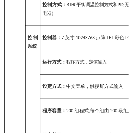
控制方式：
平衡调温控制方式和
无
BTHC
PID;
电器）
控制
控制器：
英寸 
点阵 
彩色 
7 
1024X768 
TFT 
LCD
系统
运行方式：
程序方式，定值输入
设定方式：
中文菜单，触摸屏方式输入
程序容量：
组程式
每个组由 
段组成
200 
,
200 