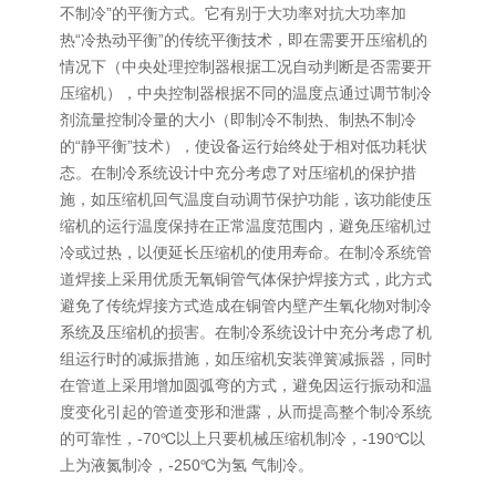
不制冷”的平衡方式。它有别于大功率对抗大功率加
热“冷热动平衡”的传统平衡技术，即在需要开压缩机的
情况下（中央处理控制器根据工况自动判断是否需要开
压缩机），中央控制器根据不同的温度点通过调节制冷
剂流量控制冷量的大小（即制冷不制热、制热不制冷
的“静平衡”技术），使设备运行始终处于相对低功耗状
态。在制冷系统设计中充分考虑了对压缩机的保护措
施，如压缩机回气温度自动调节保护功能，该功能使压
缩机的运行温度保持在正常温度范围内，避免压缩机过
冷或过热，以便延长压缩机的使用寿命。在制冷系统管
道焊接上采用优质无氧铜管气体保护焊接方式，此方式
避免了传统焊接方式造成在铜管内壁产生氧化物对制冷
系统及压缩机的损害。在制冷系统设计中充分考虑了机
组运行时的减振措施，如压缩机安装弹簧减振器，同时
在管道上采用增加圆弧弯的方式，避免因运行振动和温
度变化引起的管道变形和泄露，从而提高整个制冷系统
的可靠性，-70℃以上只要机械压缩机制冷，-190℃以
上为液氮制冷，-250℃为氢 气制冷。