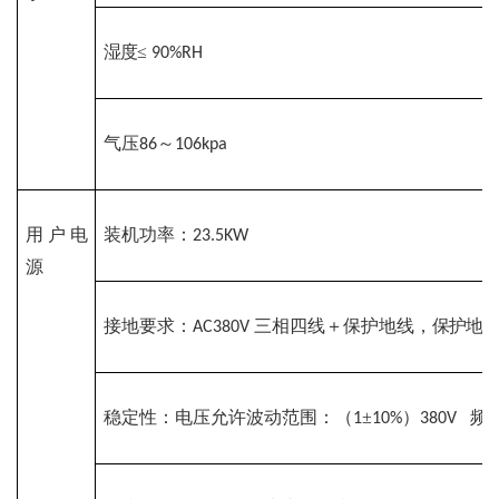
湿度
≤ 
90%RH
气压
～
86
106kpa
用户电
装机功率
：
23.5KW
源
接地要求
：
三相四线＋保护地线
，
保护地
AC380V 
稳定性
：
电压允许波动范围：（
±
）
频
1
10%
380V