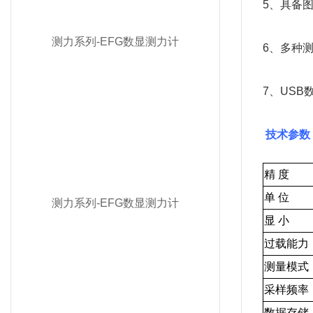
5、具备
测力系列-EFG数显测力计
6、多种
7、USB
 技术参数
精
度
单
位
测力系列-EFG数显测力计
显
小
过载能力
测量模式
采样频率
数据存储