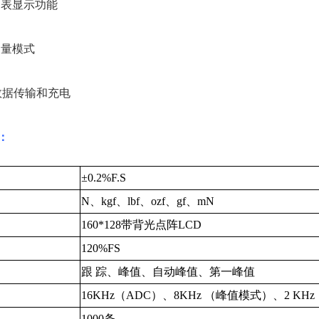
图表显示功能
测量模式
数据传输和充电
：
±0.2%F.S
N
、
kgf
、
lbf
、
ozf
、
gf
、
mN
160*128
带背光点阵
LCD
120%FS
跟 踪、峰值、自动峰值、第一峰值
16KHz
（
ADC
）、
8KHz
（峰值模式）、
2 KHz
1000
条