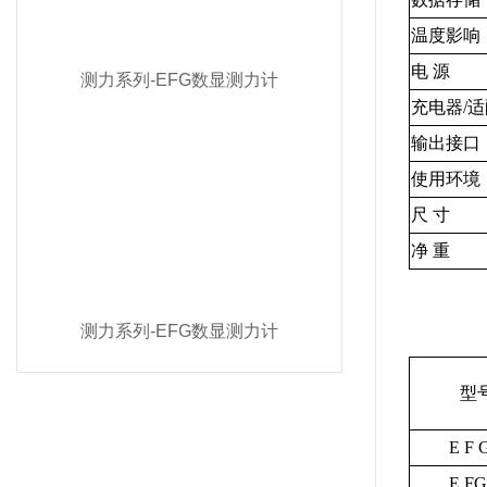
温度影响
电
源
测力系列-EFG数显测力计
充电器/
输出接口
使用环境
尺
寸
净
重
测力系列-EFG数显测力计
型
E F 
E FG