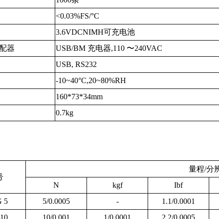
<0.03%FS/°C
3.6VDCNIMH
可充电池
适配器
USB/BM
充电器,
110
〜
240VAC
USB, RS232
-10~40°C,20~80%RH
160*73*34mm
0.7kg
量程/分
号
N
kgf
Ibf
G 5
5/0.0005
-
1.1/0.0001
10
10/0.001
1/0.0001
2.2/0.0005