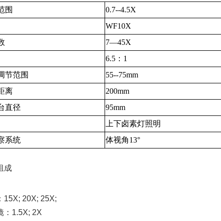
范围
0.7--4.5X
WF10X
数
7—45X
6.5：1
调节范围
55--75mm
距离
200mm
台直径
95mm
上下卤素灯照明
察系统
体视角13°
组成
X; 20X; 25X;
1.5X; 2X