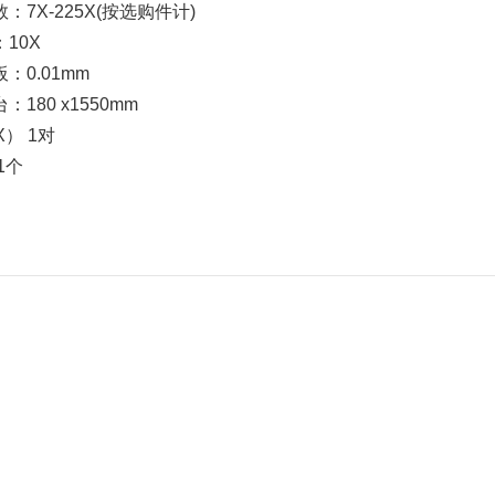
：7X-225X(按选购件计)
10X
：0.01mm
180 x1550mm
X） 1对
1个