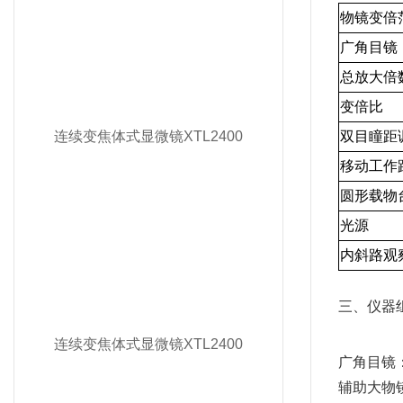
物镜变倍
广角目镜
总放大倍
变倍比
连续变焦体式显微镜XTL2400
双目瞳距
移动工作
圆形载物
光源
内斜路观
三、仪器
连续变焦体式显微镜XTL2400
广角目镜：15
辅助大物镜：