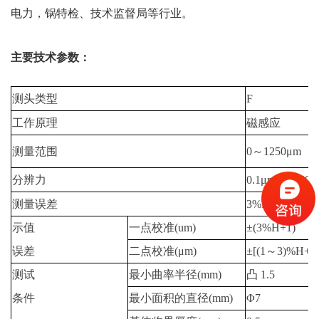
电力，锅特检、技术监督局等行业。
主要技术参数：
测头类型
F
工作原理
磁感应
测量范围
0～1250μm
分辨力
0.1μm（0~50
测量误差
3%H+1μm
示值
一点校准(um)
±(3%H+1)
误差
二点校准(μm)
±[(1～3)%H+1
测试
最小曲率半径(mm)
凸 1.5
条件
最小面积的直径(mm)
Φ7