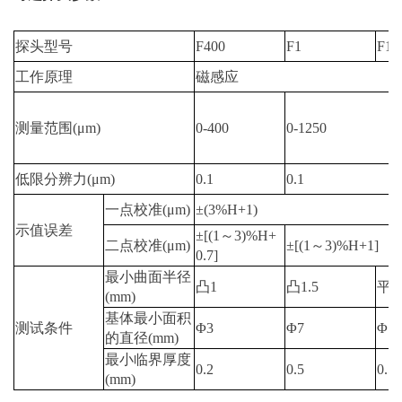
探头型号
F400
F1
F1/
工作原理
磁感应
测量范围(μm)
0-400
0-1250
低限分辨力(μm)
0.1
0.1
一点校准(μm)
±(3%H+1)
示值误差
±[(1～3)%H+
二点校准(μm)
±[(1～3)%H+1]
0.7]
最小曲面半径
凸1
凸1.5
平
(mm)
基体最小面积
测试条件
Φ3
Φ7
Φ7
的直径(mm)
最小临界厚度
0.2
0.5
0.5
(mm)