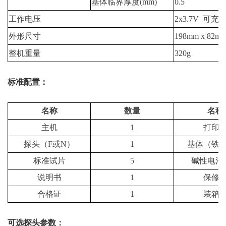
基体临界厚度(mm)
0.5
工作电压
2x3.7V 可
外形尺寸
198mm x 82mm
整机重量
320g
标准配置：
名称
数量
名称
主机
1
打印
探头（F或N）
1
基体（铁
标准试片
5
碱性电池1
说明书
1
保修
合格证
1
装箱
可选探头参数：