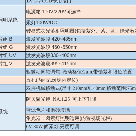
1X C
型
CCD
专用接口
电源箱
110V/220V
可选择
照明系统
汞灯
100W/DC
转盘式荧光落射照明器
(
包括紫外、紫、蓝、绿光激
片组
B
激发光波段
:420~485nm
片组
G
激发光波段
:460~550nm
片组
UV
激发光波段
330~400nm
片组
V
激发光波段
395~415nm
粗微动同轴调焦
,
微动格值
:2μm,
带锁紧和限位装置
五孔
(
内向式滚珠内定位
)
双层机械移动式
(
尺寸
:210mmX140mm,
移动范围
:75
阿贝聚光镜
NA.1.25
可上下升降
蓝滤色片和磨砂玻璃
系统
集光器，卤素灯照明适用
(
内置视场光栏
)
6V 30W
卤素灯
,
亮度可调