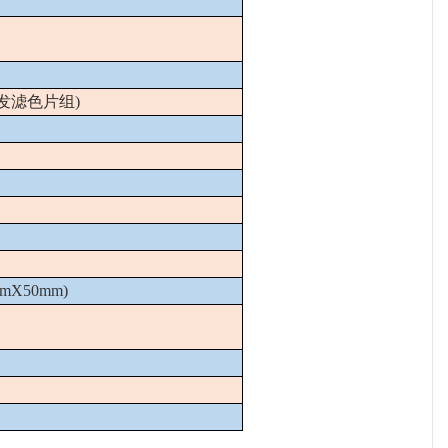
发滤色片组
)
mmX50mm)