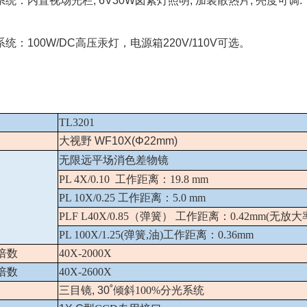
统：内置视场光栏, 6V30W卤素灯照明, 加装散热片, 亮度可调.
统：100W/DC高压汞灯，电源箱220V/110V可选。
TL3201
大视野
WF10X(Φ22mm)
无限远平场消色差物镜
PL 4X/0.10
工作距离：
19.8 mm
PL 10X/0.25
工作距离：
5.0 mm
PLF L40X/0.85
（弹簧） 工作距离：
0.42mm(
无放大
PL 100X/1.25(
弹簧
,
油
)
工作距离：
0.36mm
倍数
40X-2000X
倍数
40X-
2
600X
三目镜
, 30˚
倾斜
100%
分光系统