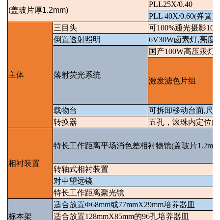
PLL25X/0.40
(
盖玻片厚
1.2mm)
PLL 40X/0.60(
弹簧
)
三目头
可
100%
通光摄影
100
倒置透射照明
6V30W
卤素灯
,
亮度
国产
100W
高压汞灯
主体
落射荧光系统
激发滤色片组
载物台
可拆卸移动台面
,
尺
转换器
五孔，滚珠内定位内
特长工作距离平场消色差相衬物镜
(
盖玻片
1.2mm
相衬装置
转轴式相衬装置
对中望远镜
特长工作距离聚光镜
适合放置
Φ68mm
或
77mmX29mm
培养器皿
标本架
适合放置
128mmX85mm
的
96
孔培养器皿