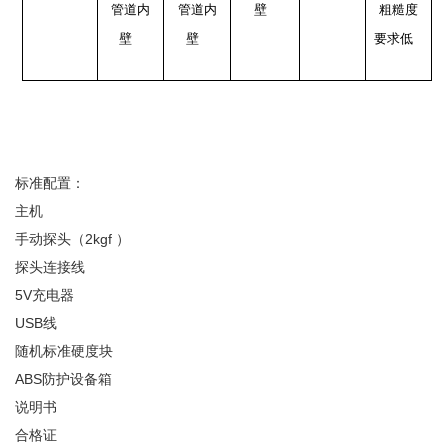
管道内
管道内
壁
粗糙度
壁
壁
要求低
标准配置： 
主机 
手动探头（2kgf ） 
探头连接线 
5V充电器 
USB线 
随机标准硬度块 
ABS防护设备箱 
说明书 
合格证 