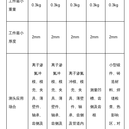
工件最小
0.3kg
0.3kg
0.3kg
0.3kg
0.3kg
重量
工件最小
2mm
2mm
2mm
2mm
2mm
厚度
离子渗
离子渗
小型锻
氮冲
氮冲
离子渗氮
件、铸
模、模
模、模
冲模、模
造材
壳、夹
壳、夹
壳、夹
测量凹
料、焊
测头应用
具、薄
具、薄
具、薄壁
槽、齿
缝检
场合
壁件、
壁件、
件、轴
侧及齿
查、热
轴承、
轴承、
承、齿侧
根
影响
齿侧及
齿侧及
及管道内
区，对