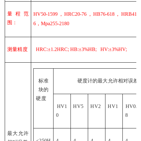
量程范
HV50-1599，HRC20-76，HB76-618，HRB41-1
围：
6，Mpa255-2180
测量精度
  HRC:±1.2HRC; HB:±3%HB;   HV:±3%HV;  
标准
硬度计的最大允许相对误差
块的
硬度
HV1
HV5
HV2
HV1
HV0.
0
8
最大允许
<250H
4
4
4
4
4