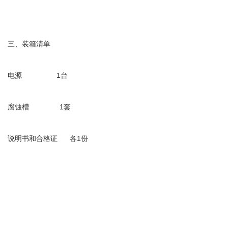
三、装箱清单
电源                 1台
腐蚀槽               1套
说明书和合格证      各1份