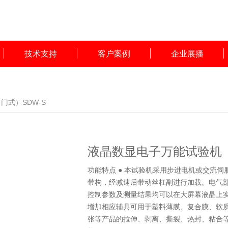
技术支持
客户案例
企业展播
门式）SDW-S
液晶数显电子万能试验机（
功能特点 ● 本试验机采用步进电机或交流
带构，经减速后带动丝杠副进行加载。电气
控制参数及测量结果均可以在大屏幕液晶上实
增加相应辅具可用于塑料薄膜、复合膜、软
张等产品的拉伸、剥离、撕裂、热封、粘合