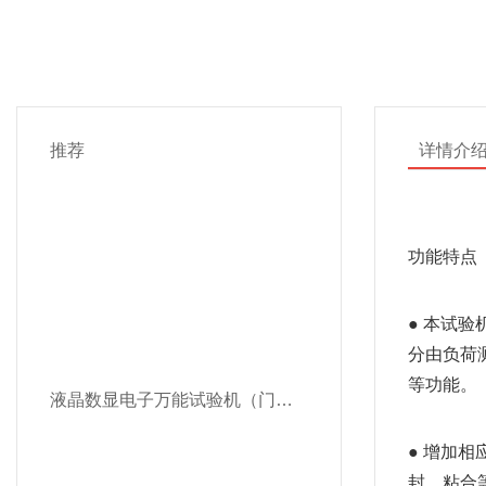
推荐
详情介
功能特点
● 本试
分由负荷
等功能。
液晶数显电子万能试验机（门式）SDW-S
● 增加
封、粘合