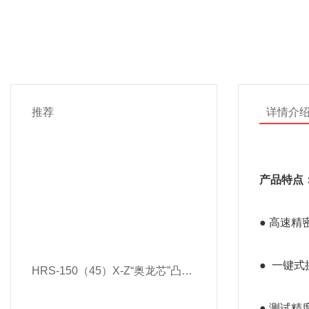
推荐
详情介
产品特点
● 高速
●  一
HRS-150（45）X-Z“奥龙芯”凸鼻子全自动双洛氏硬度计
● 测试