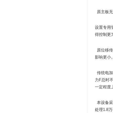
  原主
设置专用
得控制更
  原位
影响更小
  传统电
力F总时
一定程度
  本设
处理1.8