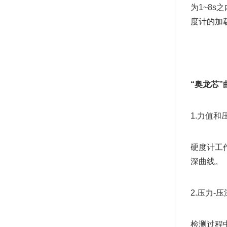
为1~8
度计的加
“奥龙芯”
1.力值和
硬度计工
深曲线。
2.压力-
检测过程