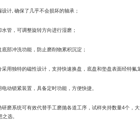
漏设计, 确保了几乎不会损坏的轴承；
冷却水管，可调整旋转方向进行湿磨；
磨盘底部冲洗功能，防止磨削物累积沉淀；
部分采用独特的磁性设计，支持快速换盘，底盘和垫盘表面经特氟
采用电动锁紧装置，具备定时功能，方便快捷。
自动研磨系统可有效代替手工磨抛各道工序，试样夹持数量4个，
想之选。