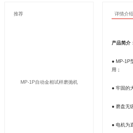
推荐
详情介
产品简介
● MP
用；
MP-1P自动金相试样磨抛机
● 牢固
● 磨盘
● 电机