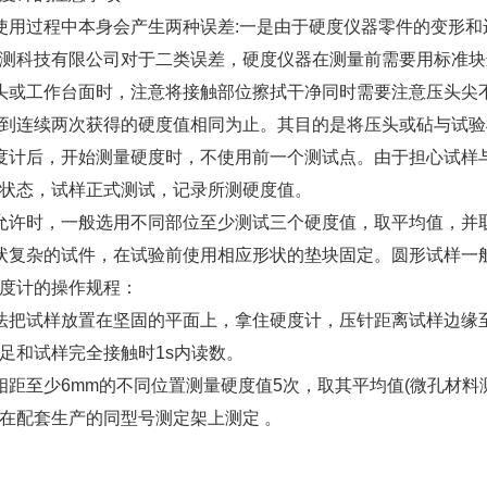
使用过程中本身会产生两种误差:一是由于硬度仪器零件的变形和
测科技有限公司对于二类误差，硬度仪器在测量前需要用标准块
头或工作台面时，注意将接触部位擦拭干净同时需要注意压头尖
到连续两次获得的硬度值相同为止。其目的是将压头或砧与试验
度计后，开始测量硬度时，不使用前一个测试点。由于担心试样
状态，试样正式测试，记录所测硬度值。
允许时，一般选用不同部位至少测试三个硬度值，取平均值，并
状复杂的试件，在试验前使用相应形状的垫块固定。圆形试样一
度计的操作规程：
法把试样放置在坚固的平面上，拿住硬度计，压针距离试样边缘至
足和试样完全接触时1s内读数。
相距至少6mm的不同位置测量硬度值5次，取其平均值(微孔材料
在配套生产的同型号测定架上测定 。