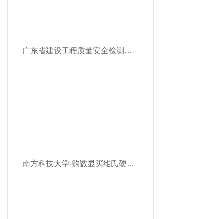
广东省建设工程质量安全检测总站有限公司-购买数显布洛维硬度计“奥龙芯”全自动洛氏硬度计自动转塔显微维氏硬度计
南方科技大学-购数显买维氏硬度计